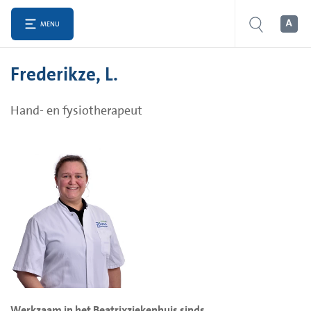
MENU
Frederikze, L.
Hand- en fysiotherapeut
Werkzaam in het Beatrixziekenhuis sinds