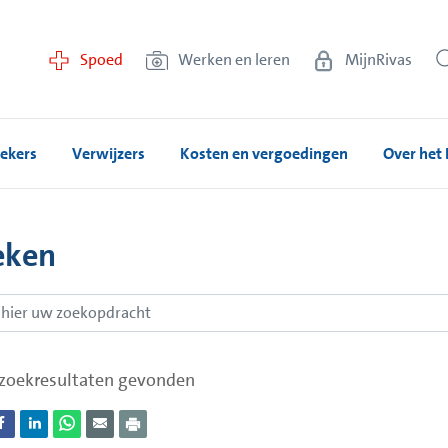
Spoed
Werken en leren
MijnRivas
ekers
Verwijzers
Kosten en vergoedingen
Over het 
eken
zoekresultaten gevonden