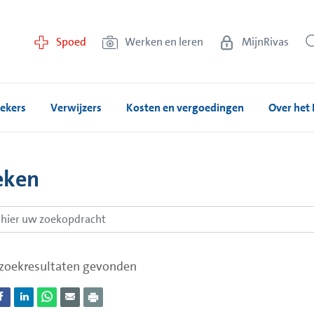
Spoed
Werken en leren
MijnRivas
ekers
Verwijzers
Kosten en vergoedingen
Over het 
eken
zoekresultaten gevonden