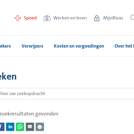
Spoed
Werken en leren
MijnRivas
ekers
Verwijzers
Kosten en vergoedingen
Over het 
eken
zoekresultaten gevonden