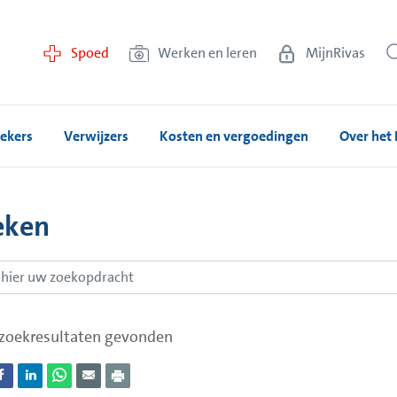
Spoed
Werken en leren
MijnRivas
ekers
Verwijzers
Kosten en vergoedingen
Over het 
eken
zoekresultaten gevonden