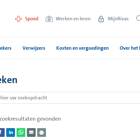
Spoed
Werken en leren
MijnRivas
ekers
Verwijzers
Kosten en vergoedingen
Over het 
eken
zoekresultaten gevonden