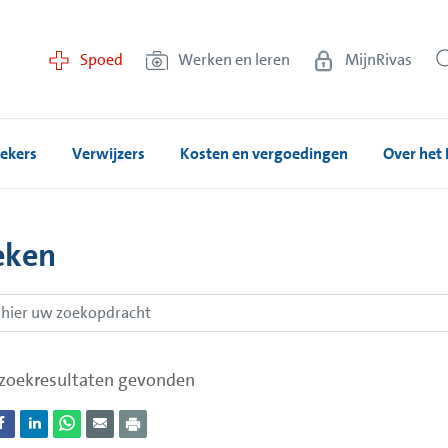
Spoed
Werken en leren
MijnRivas
ekers
Verwijzers
Kosten en vergoedingen
Over het 
eken
zoekresultaten gevonden