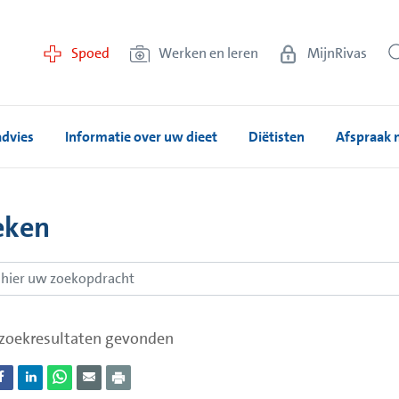
Spoed
Werken en leren
MijnRivas
advies
Informatie over uw dieet
Diëtisten
Afspraak
eken
zoekresultaten gevonden