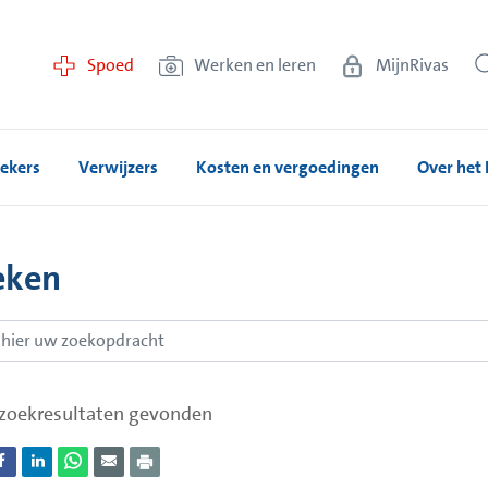
Spoed
Werken en leren
MijnRivas
ekers
Verwijzers
Kosten en vergoedingen
Over het 
eken
zoekresultaten gevonden