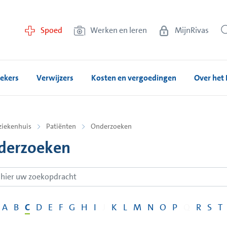
Spoed
Werken en leren
MijnRivas
ekers
Verwijzers
Kosten en vergoedingen
Over het 
ziekenhuis
Patiënten
Onderzoeken
derzoeken
A
B
C
D
E
F
G
H
I
J
K
L
M
N
O
P
Q
R
S
T