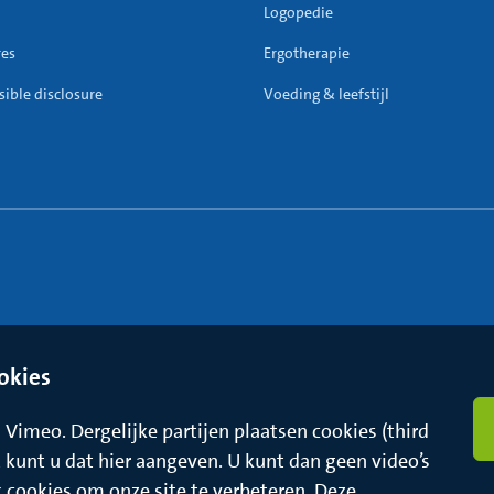
Logopedie
res
Ergotherapie
ible disclosure
Voeding & leefstijl
okies
Vimeo. Dergelijke partijen plaatsen cookies (third
t, kunt u dat hier aangeven. U kunt dan geen video’s
k cookies om onze site te verbeteren. Deze