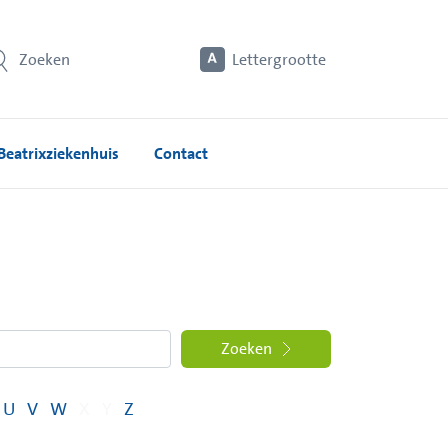
Zoeken
Lettergrootte
Beatrixziekenhuis
Contact
Zoeken
U
V
W
X
Y
Z