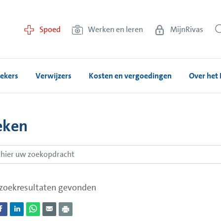
Spoed
Werken en leren
MijnRivas
ekers
Verwijzers
Kosten en vergoedingen
Over het 
eken
zoekresultaten gevonden