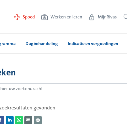
Spoed
Werken en leren
MijnRivas
gramma
Dagbehandeling
Indicatie en vergoedingen
eken
zoekresultaten gevonden