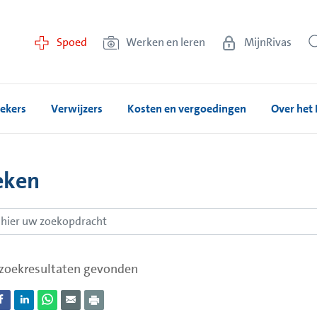
Spoed
Werken en leren
MijnRivas
ekers
Verwijzers
Kosten en vergoedingen
Over het 
eken
zoekresultaten gevonden